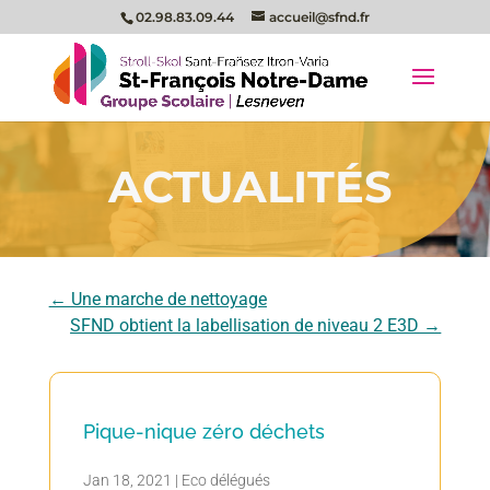
02.98.83.09.44
accueil@sfnd.fr
ACTUALITÉS
←
Une marche de nettoyage
SFND obtient la labellisation de niveau 2 E3D
→
Pique-nique zéro déchets
Jan 18, 2021
|
Eco délégués