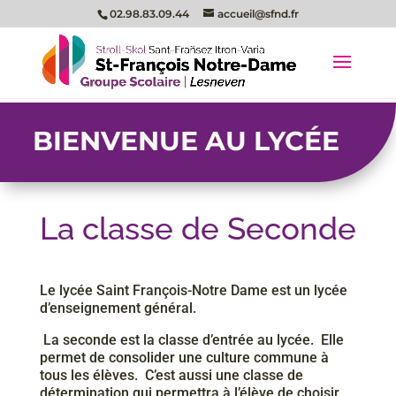
02.98.83.09.44
accueil@sfnd.fr
BIENVENUE AU LYCÉE
La classe de Seconde
Le​ ​lycée​ ​Saint​ ​François-Notre​ ​Dame​ ​est​ ​un​ ​lycée​ ​
d’enseignement​ ​général. ​ ​
La​ ​seconde​ ​est​ ​la​ ​classe​ ​d’entrée​ ​au​ ​lycée. ​ ​Elle​ ​
permet​ ​de​ ​consolider​ ​une​ ​culture​ ​commune​ ​à​ ​
tous les​ ​élèves. ​ ​C’est​ ​aussi​ ​une​ ​classe​ ​de​ ​
détermination​ ​qui​ ​permettra​ ​à​ ​l’élève​ ​de​ ​choisir​