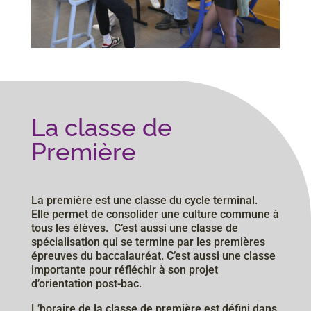
La classe de
Première
La​ ​première​ ​est​ ​une​ ​classe​ ​du cycle terminal. ​ ​
Elle​ ​permet​ ​de​ ​consolider​ ​une​ ​culture​ ​commune​ ​à​
​tous les​ ​élèves. ​ ​C’est​ ​aussi​ ​une​ ​classe​ ​de​ ​
spécialisation​ ​qui​ ​se termine par les premières
épreuves du baccalauréat. C’est aussi une classe
importante pour réfléchir à son projet
d’orientation post-bac.
L’horaire​ ​de​ ​la​ ​classe​ ​de​ ​première​ ​est​ ​défini​ ​dans​ ​