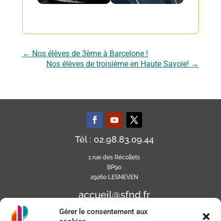
←
Nos élèves de 3ème à Barcelone !
Nos élèves de troisième en Haute Savoie!
→
Tél : 02.98.83.09.44
1 rue des Récollets
BP90
29260 LESNEVEN
accueil@sfnd.fr
Gérer le consentement aux