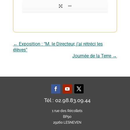
←
Exposition : "M. le Directeur, j’ai rétréci les
élèves"
Journée de la Terre
→
Tél : 02.98.83.09.44
1 rue des Récollets
BP90
29260 LESNEVEN